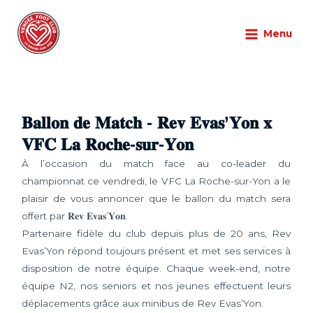
Aller
Main
au
Menu
Menu
Partenaires
/
01/10/2025
/
Laisser un commentaire
contenu
𝐁𝐚𝐥𝐥𝐨𝐧 𝐝𝐞 𝐌𝐚𝐭𝐜𝐡 - 𝐑𝐞𝐯 𝐄𝐯𝐚𝐬’𝐘𝐨𝐧 𝐱
𝐕𝐅𝐂 𝐋𝐚 𝐑𝐨𝐜𝐡𝐞-𝐬𝐮𝐫-𝐘𝐨𝐧
À l’occasion du match face au co-leader du
championnat ce vendredi, le VFC La Roche-sur-Yon a le
plaisir de vous annoncer que le ballon du match sera
offert par 𝐑𝐞𝐯 𝐄𝐯𝐚𝐬’𝐘𝐨𝐧.
Partenaire fidèle du club depuis plus de 20 ans, Rev
Evas’Yon répond toujours présent et met ses services à
disposition de notre équipe. Chaque week-end, notre
équipe N2, nos seniors et nos jeunes effectuent leurs
déplacements grâce aux minibus de Rev Evas’Yon.