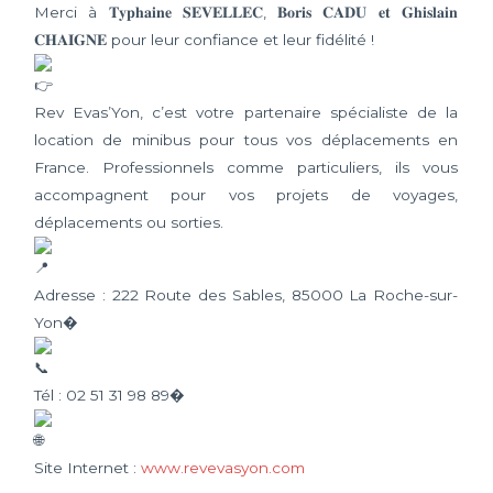
Merci à 𝐓𝐲𝐩𝐡𝐚𝐢𝐧𝐞 𝐒𝐄𝐕𝐄𝐋𝐋𝐄𝐂, 𝐁𝐨𝐫𝐢𝐬 𝐂𝐀𝐃𝐔 𝐞𝐭 𝐆𝐡𝐢𝐬𝐥𝐚𝐢𝐧
𝐂𝐇𝐀𝐈𝐆𝐍𝐄 pour leur confiance et leur fidélité !
Rev Evas’Yon, c’est votre partenaire spécialiste de la
location de minibus pour tous vos déplacements en
France. Professionnels comme particuliers, ils vous
accompagnent pour vos projets de voyages,
déplacements ou sorties.
Adresse : 222 Route des Sables, 85000 La Roche-sur-
Yon�
Tél : 02 51 31 98 89�
Site Internet :
www.revevasyon.com