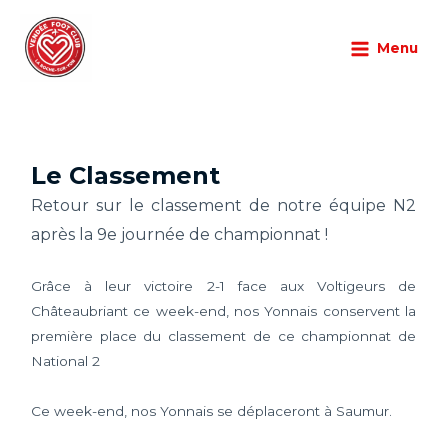
Aller
Main
au
Menu
Menu
Championnat
/
04/11/2025
/
Laisser un commentaire
contenu
Le Classement
Retour sur le classement de notre équipe N2
après la 9e journée de championnat !
Grâce à leur victoire 2-1 face aux Voltigeurs de
Châteaubriant ce week-end, nos Yonnais conservent la
première place du classement de ce championnat de
National 2
Ce week-end, nos Yonnais se déplaceront à Saumur.