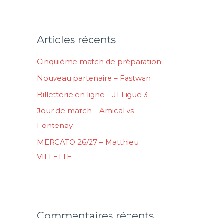
c
h
e
Articles récents
r
Cinquième match de préparation
c
Nouveau partenaire – Fastwan
h
Billetterie en ligne – J1 Ligue 3
e
Jour de match – Amical vs
r
Fontenay
:
MERCATO 26/27 – Matthieu
VILLETTE
Commentaires récents