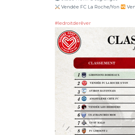
Vendée FC La Roche/Yon
Ven
#ledroitderêver