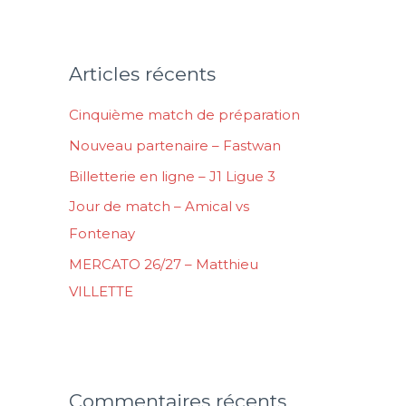
c
h
e
Articles récents
r
Cinquième match de préparation
c
Nouveau partenaire – Fastwan
h
Billetterie en ligne – J1 Ligue 3
e
Jour de match – Amical vs
r
Fontenay
:
MERCATO 26/27 – Matthieu
VILLETTE
Commentaires récents