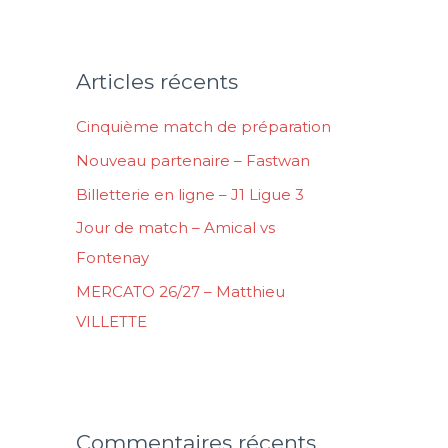
c
h
e
Articles récents
r
Cinquième match de préparation
c
Nouveau partenaire – Fastwan
h
Billetterie en ligne – J1 Ligue 3
e
Jour de match – Amical vs
r
Fontenay
:
MERCATO 26/27 – Matthieu
VILLETTE
Commentaires récents