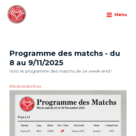
Aller
Main
au
Menu
Menu
Matchs
/
06/11/2025
/
Laisser un commentaire
contenu
Programme des matchs - du
8 au 9/11/2025
Voici le programme des matchs de ce week-end !
#ledroitderêver