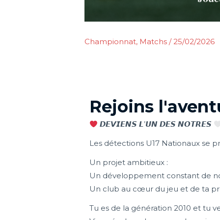
Championnat
,
Matchs
/
25/02/2026
Rejoins l'aven
𝘿𝙀𝙑𝙄𝙀𝙉𝙎 𝙇’𝙐𝙉 𝘿𝙀𝙎 𝙉𝙊𝙏𝙍𝙀𝙎
Les détections U17 Nationaux se p
Un projet ambitieux :
Un développement constant de no
Un club au cœur du jeu et de ta pr
Tu es de la génération 2010 et tu v