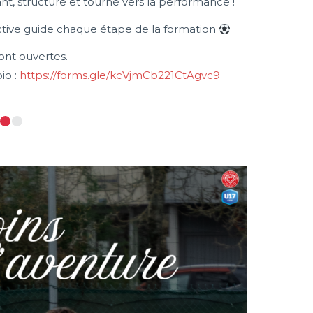
nt, structuré et tourné vers la performance !
ective guide chaque étape de la formation
ont ouvertes.
io :
https://forms.gle/kcVjmCb221CtAgvc9