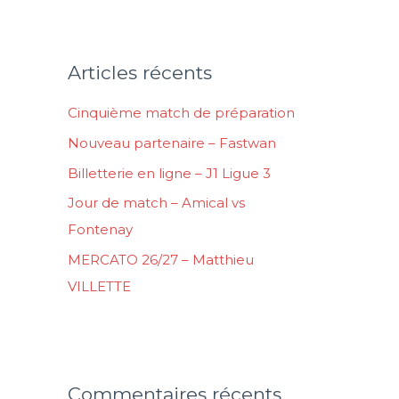
c
h
e
Articles récents
r
Cinquième match de préparation
c
Nouveau partenaire – Fastwan
h
Billetterie en ligne – J1 Ligue 3
e
Jour de match – Amical vs
r
Fontenay
:
MERCATO 26/27 – Matthieu
VILLETTE
Commentaires récents