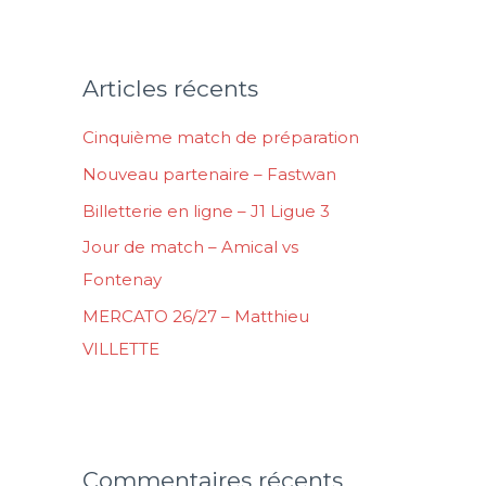
c
h
e
Articles récents
r
Cinquième match de préparation
c
Nouveau partenaire – Fastwan
h
Billetterie en ligne – J1 Ligue 3
e
Jour de match – Amical vs
r
Fontenay
:
MERCATO 26/27 – Matthieu
VILLETTE
Commentaires récents