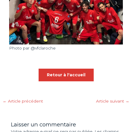
Photo par @vfclaroche
Retour à l'accueil
←
Article précédent
Article suivant
→
Laisser un commentaire
Votre adresse e-mail ne sera pas publiée.
Les champs