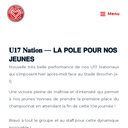
Aller
Main
au
Menu
Menu
Championnat
,
U17
/
03/11/2025
/
Laisser un commentaire
contenu
𝐔𝟏𝟕 𝐍𝐚𝐭𝐢𝐨𝐧 — 𝗟𝗔 𝗣𝗢𝗟𝗘 𝗣𝗢𝗨𝗥 𝗡𝗢𝗦
𝗝𝗘𝗨𝗡𝗘𝗦
Nouvelle très belle performance de nos U17 Nationaux
qui s’imposent hier après-midi face au Stade Briochin (4-
1).
Une victoire pleine de maîtrise et d’intensité qui permet
à nos jeunes Yonnais de prendre la première place du
championnat en attendant la fin de cette 10e journée !
Bravo à tout le groupe et au staff pour cette dynamique
incroyable !