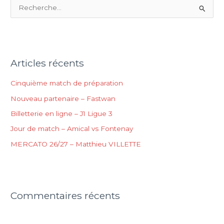
R
e
c
h
Articles récents
e
r
Cinquième match de préparation
c
Nouveau partenaire – Fastwan
h
Billetterie en ligne – J1 Ligue 3
e
Jour de match – Amical vs Fontenay
r
MERCATO 26/27 – Matthieu VILLETTE
:
Commentaires récents