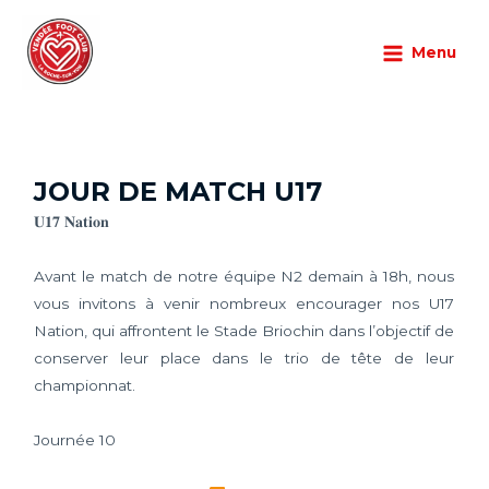
Aller
Main
au
Menu
Menu
Championnat
,
U17
/
31/10/2025
/
Laisser un commentaire
contenu
JOUR DE MATCH U17
𝐔𝟏𝟕 𝐍𝐚𝐭𝐢𝐨𝐧
Avant le match de notre équipe N2 demain à 18h, nous
vous invitons à venir nombreux encourager nos U17
Nation, qui affrontent le Stade Briochin dans l’objectif de
conserver leur place dans le trio de tête de leur
championnat.
Journée 10