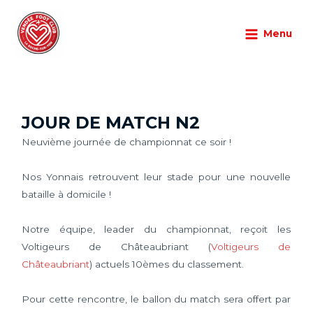
Aller
Main
au
Menu
Menu
Championnat
/
01/11/2025
/
Laisser un commentaire
contenu
JOUR DE MATCH N2
Neuvième journée de championnat ce soir !
Nos Yonnais retrouvent leur stade pour une nouvelle
bataille à domicile !
Notre équipe, leader du championnat, reçoit les
Voltigeurs de Châteaubriant (
Voltigeurs de
Châteaubriant
) actuels 10èmes du classement.
Pour cette rencontre, le ballon du match sera offert par