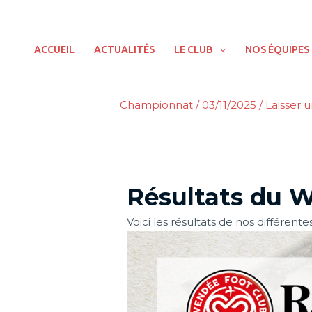
Aller
au
contenu
ACCUEIL
ACTUALITÉS
LE CLUB
NOS ÉQUIPES
Championnat
/
03/11/2025
/
Laisser 
Résultats du 
Voici les résultats de nos différen