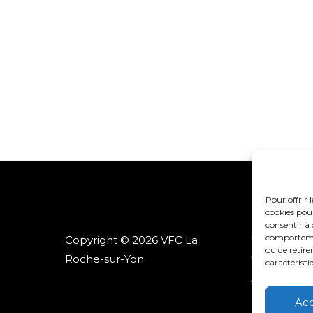
Pour offrir 
cookies pour
consentir à 
comportement
Copyright © 2026 VFC La
ou de retire
Roche-sur-Yon
caractéristi
Ac