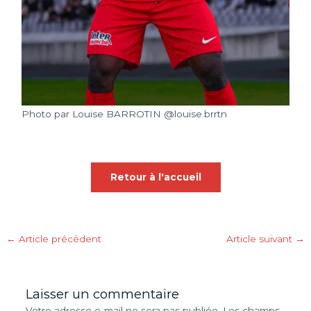
Photo par Louise BARROTIN @louise.brrtn
Retour à l'accueil
←
Article précédent
Article suivant
→
Laisser un commentaire
Votre adresse e-mail ne sera pas publiée.
Les champs