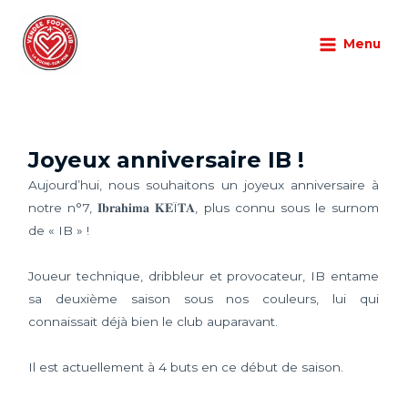
Aller
Main
au
Menu
Menu
Non-classé
/
14/11/2025
/
Laisser un commentaire
contenu
Joyeux anniversaire IB !
Aujourd’hui, nous souhaitons un joyeux anniversaire à
notre n°7, 𝐈𝐛𝐫𝐚𝐡𝐢𝐦𝐚 𝐊𝐄Ï𝐓𝐀, plus connu sous le surnom
de « IB » !
Joueur technique, dribbleur et provocateur, IB entame
sa deuxième saison sous nos couleurs, lui qui
connaissait déjà bien le club auparavant.
Il est actuellement à 4 buts en ce début de saison.