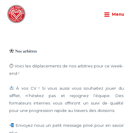
Aller
Main
au
Menu
Menu
Non-classé
/
16/10/2025
/
Laisser un commentaire
contenu
𝐍𝐨𝐬 𝐚𝐫𝐛𝐢𝐭𝐫𝐞𝐬
⏱ Voici les déplacements de nos arbitres pour ce week-
end !
À vos CV ! Si vous aussi vous souhaitez jouer du
sifflet, n’hésitez pas et rejoignez l’équipe. Des
formateurs internes vous offriront un suivi de qualité
pour une progression rapide au travers des divisions.
Envoyez nous un petit message privé pour en savoir
plus…