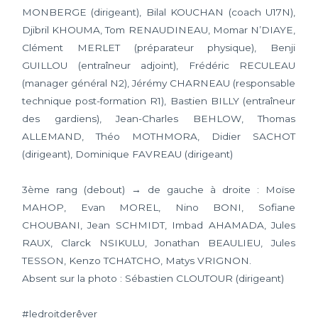
MONBERGE (dirigeant), Bilal KOUCHAN (coach U17N),
Djibril KHOUMA, Tom RENAUDINEAU, Momar N’DIAYE,
Clément MERLET (préparateur physique), Benji
GUILLOU (entraîneur adjoint), Frédéric RECULEAU
(manager général N2), Jérémy CHARNEAU (responsable
technique post-formation R1), Bastien BILLY (entraîneur
des gardiens), Jean-Charles BEHLOW, Thomas
ALLEMAND, Théo MOTHMORA, Didier SACHOT
(dirigeant), Dominique FAVREAU (dirigeant)
3ème rang (debout) → de gauche à droite : Moïse
MAHOP, Evan MOREL, Nino BONI, Sofiane
CHOUBANI, Jean SCHMIDT, Imbad AHAMADA, Jules
RAUX, Clarck NSIKULU, Jonathan BEAULIEU, Jules
TESSON, Kenzo TCHATCHO, Matys VRIGNON.
Absent sur la photo : Sébastien CLOUTOUR (dirigeant)
#ledroitderêver