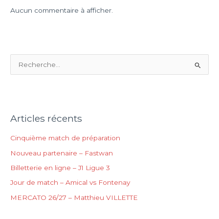
Aucun commentaire à afficher.
R
e
c
h
Articles récents
e
r
Cinquième match de préparation
c
Nouveau partenaire – Fastwan
h
Billetterie en ligne – J1 Ligue 3
e
Jour de match – Amical vs Fontenay
r
MERCATO 26/27 – Matthieu VILLETTE
: