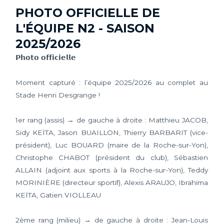
PHOTO OFFICIELLE DE
L'ÉQUIPE N2 - SAISON
2025/2026
𝗣𝗵𝗼𝘁𝗼 𝗼𝗳𝗳𝗶𝗰𝗶𝗲𝗹𝗹𝗲
Moment capturé : l’équipe 2025/2026 au complet au
Stade Henri Desgrange !
1er rang (assis) → de gauche à droite : Matthieu JACOB,
Sidy KEÏTA, Jason BUAILLON, Thierry BARBARIT (vice-
président), Luc BOUARD (maire de la Roche-sur-Yon),
Christophe CHABOT (président du club), Sébastien
ALLAIN (adjoint aux sports à la Roche-sur-Yon), Teddy
MORINIÈRE (directeur sportif), Alexis ARAUJO, Ibrahima
KEÏTA, Gatien VIOLLEAU
2ème rang (milieu) → de gauche à droite : Jean-Louis